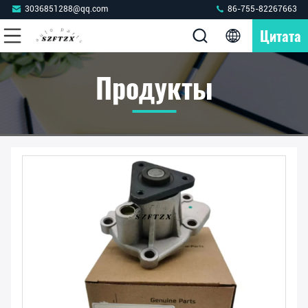
3036851288@qq.com
86-755-82267663
Цитата
Продукты