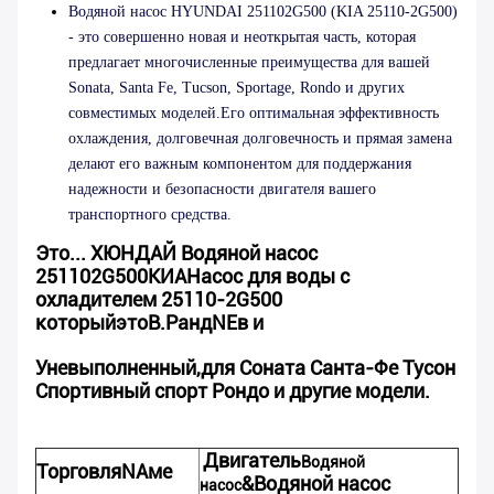
Водяной насос HYUNDAI 251102G500 (KIA 25110-2G500)
- это совершенно новая и неоткрытая часть, которая
предлагает многочисленные преимущества для вашей
Sonata, Santa Fe, Tucson, Sportage, Rondo и других
совместимых моделей.Его оптимальная эффективность
охлаждения, долговечная долговечность и прямая замена
делают его важным компонентом для поддержания
надежности и безопасности двигателя вашего
транспортного средства.
Это...
ХЮНДАЙ
Водяной насос
251102G500
КИА
Насос для воды с
охладителем
25110-2G500
который
это
В.
Ранд
N
Ев и
У
невыполненный
,
для
Соната
Санта-Фе Тусон
Спортивный спорт
Рондо и другие модели.
Двигатель
Водяной
Торговля
N
Аме
&
Водяной насос
насос