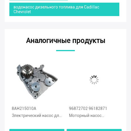
водонасос дизельного топлива для Cadillac
Chevrolet
Аналогичные продукты
8AH215010A
96872702 96182871
О
Электрический насос для
Моторный насос
бе
воды для Mazda 626
96352650 96930074 Для
Во
Замена двигателя
Chevrolet Pontiac
12