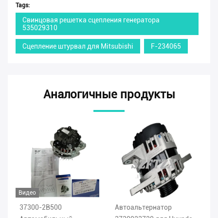
Tags:
Свинцовая решетка сцепления генератора
535029310
Сцепление штурвал для Mitsubishi
F-234065
Аналогичные продукты
Видео
37300-2B500
Автоальтернатор
37