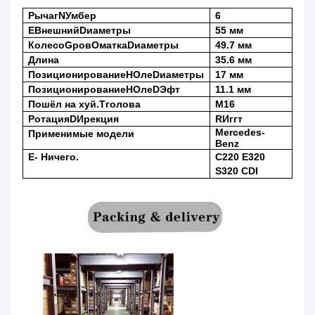
Рычаг
N
Умбер
6
Е
Внешний
D
иаметры
55 мм
Колесо
G
ров
О
матка
D
иаметры
49.7 мм
Длина
35.6 мм
Позиционирование
H
Оле
D
иаметры
17 мм
Позиционирование
H
Оле
D
Эфт
11.1 мм
Пошёл на хуй.
T
голова
М16
Ротация
D
Ирекция
R
Иггт
Mercedes-
Применимые модели
Benz
Е
- Ничего.
C220 E320
S320 CDI