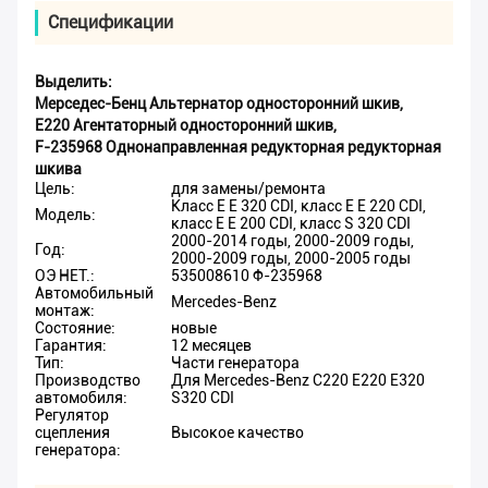
Спецификации
Выделить:
Мерседес-Бенц Альтернатор односторонний шкив
,
E220 Агентаторный односторонний шкив
,
F-235968 Однонаправленная редукторная редукторная
шкива
Цель:
для замены/ремонта
Класс E E 320 CDI, класс E E 220 CDI,
Модель:
класс E E 200 CDI, класс S 320 CDI
2000-2014 годы, 2000-2009 годы,
Год:
2000-2009 годы, 2000-2005 годы
ОЭ НЕТ.:
535008610 Ф-235968
Автомобильный
Mercedes-Benz
монтаж:
Состояние:
новые
Гарантия:
12 месяцев
Тип:
Части генератора
Производство
Для Mercedes-Benz C220 E220 E320
автомобиля:
S320 CDI
Регулятор
сцепления
Высокое качество
генератора: