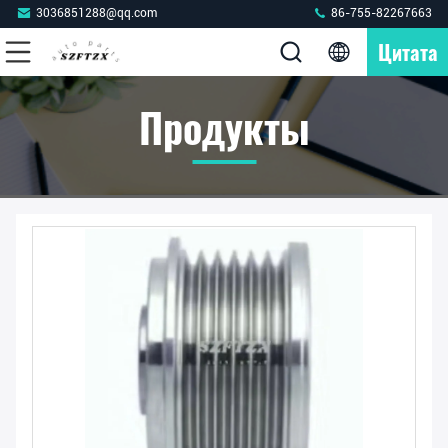
3036851288@qq.com
86-755-82267663
Цитата
Продукты