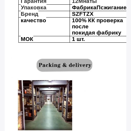
Гарантия
12
М
наты
Упаковка
Фабрика
П
сжигание
Бренд
SZFTZX
качество
100% КК проверка
после
покидая фабрику
МОК
1 шт.