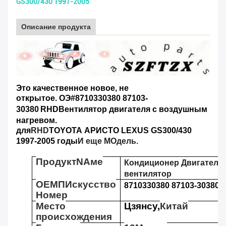
GS300/430 1997-2005
Описание продукта
Это качественное новое, не
открытое.
ОЭ#
8710330380 87103-
30380
RHD
Вентилятор двигателя с воздушным
нагревом.
для
RHD
TOYOTA
АРИСТО
LEXUS GS300/430
1997-2005 годы
И еще М
Одель.
П
родукт
N
Аме
Кондиционер
Двигатель
вентилятор
OEM
П
Искусство
8710330380 87103-30380
Номер
Место
Цзянсу,
Китай
происхождения