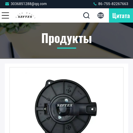
3036851288@qq.com
86-755-82267663
Цитата
Продукты