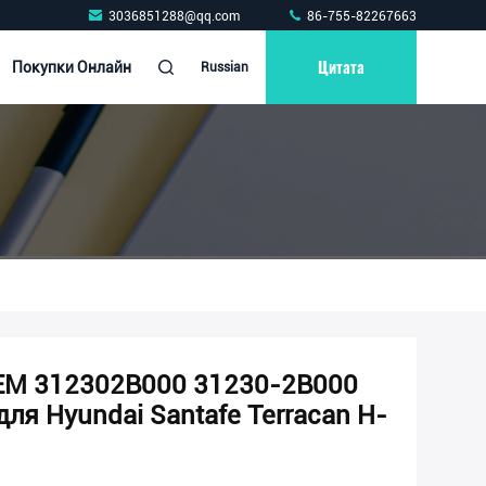
3036851288@qq.com
86-755-82267663
Цитата
Покупки Онлайн
Russian
EM 312302B000 31230-2B000
ля Hyundai Santafe Terracan H-