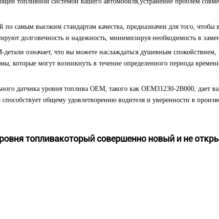
ющей топливной системой вашего автомобиля,устранение проблем совмес
ый по самым высоким стандартам качества, предназначен для того, чтоб
тируют долговечность и надежность, минимизируя необходимость в замен
детали означает, что вы можете наслаждаться душевным спокойствием, 
ы, которые могут возникнуть в течение определенного периода времени
ьного датчика уровня топлива OEM, такого как OEM31230-2B000, дает ва
способствует общему удовлетворению водителя и уверенности в произв
ровня топлива
который совершенно новый и не откры