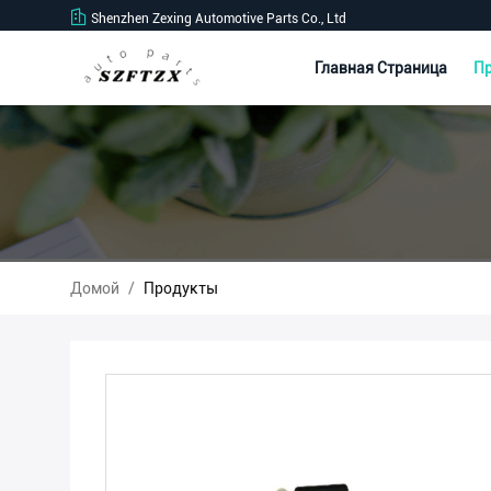
Shenzhen Zexing Automotive Parts Co., Ltd
Главная Страница
П
Домой
/
Продукты