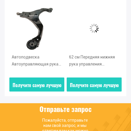
62 см Передняя нижняя
Передняя нижняя рука
ая рука
рука управления
автоматического
5012E000
54501F0000 54500F0000
управления 54500C100
ndai
Для Hyundai Kia 2018-
54501C1000 Для Hyunda
ую лучшую
Получите самую лучшую
Получите самую лучш
2020
Kia CEED 16 2015-2018
цену
цену
Отправьте запрос
Пожалуйста, отправьте 
нам свой запрос, и мы 
ответим вам как можно 