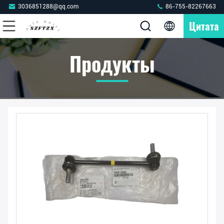
3036851288@qq.com
86-755-82267663
Цитата
Продукты