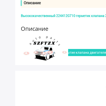
Описание
Высококачественный 224412G710 герметик клапана 22
Описание
Tags:
1003500A-EG01T
Покрытие клапана двигател
Добро пожаловать в наш мага
Это высококачественный OEM стандарт 22