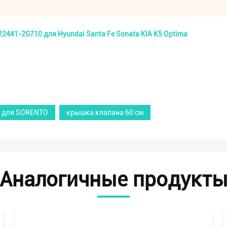
441-2G710 для Hyundai Santa Fe Sonata KIA K5 Optima
я для SORENTO
крышка клапана 60 см
Аналогичные продукт
зин!
4412G710 22441-2G710 герметичный герметичный кла