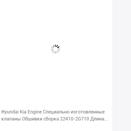
Hyundai Kia Engine Специально изготовленные
Сбо
клапаны Обшивки сборка 22410-2G710 Длина
Hav
58 см