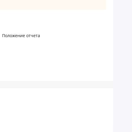
Положение отчета
ы
пан, который