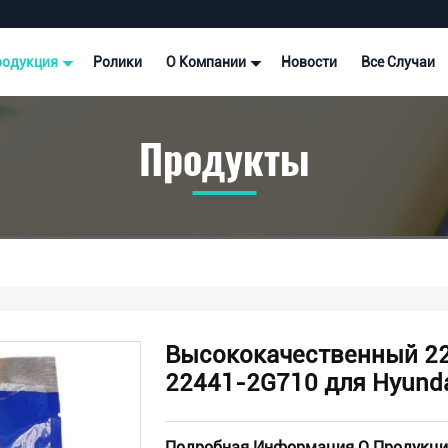
родукция
Ролики
О Компании
Новости
Все Случаи
Продукты
Высококачественный 22
22441-2G710 для Hyundai
Подробная Информация О Продукци