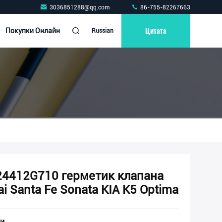
3036851288@qq.com
86-755-82267663
Цитата
Покупки Онлайн
Russian
4412G710 герметик клапана
 Santa Fe Sonata KIA K5 Optima
и