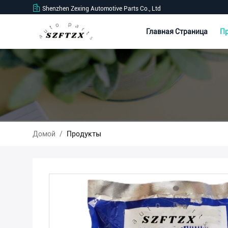
Shenzhen Zexing Automotive Parts Co., Ltd
Главная Страница
П
Домой
/
Продукты