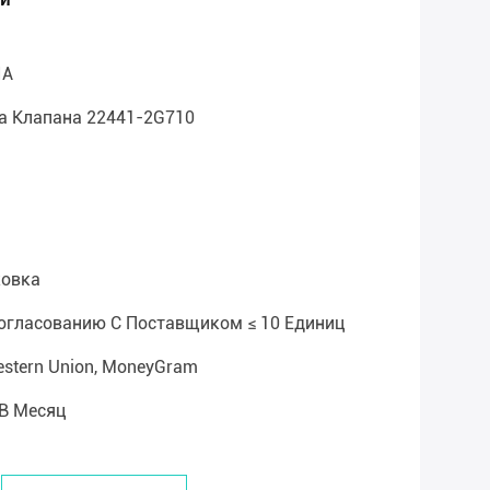
IA
а Клапана 22441-2G710
ковка
Согласованию С Поставщиком ≤ 10 Единиц
 Western Union, MoneyGram
 В Месяц