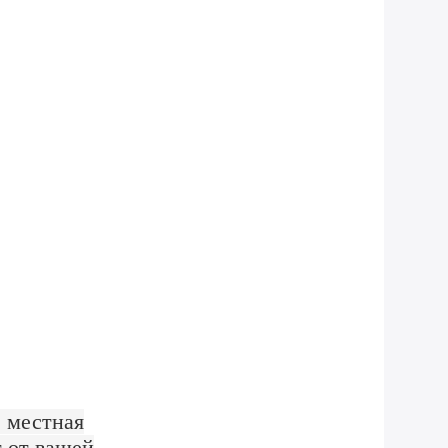
 местная
т от вашей