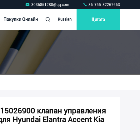
3036851288@qq.com
86-755-82267663
Цитата
Покупки Онлайн
Russian
15026900 клапан управления
я Hyundai Elantra Accent Kia