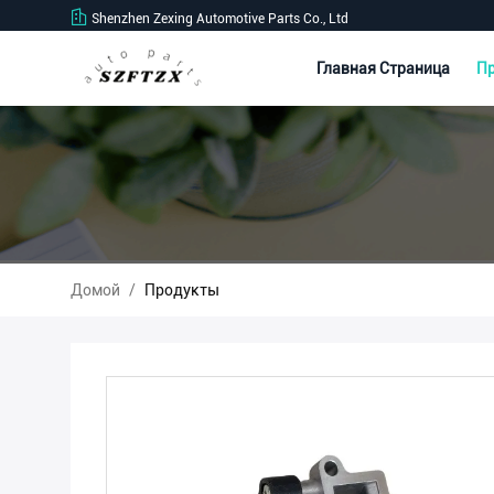
Shenzhen Zexing Automotive Parts Co., Ltd
Главная Страница
П
Домой
/
Продукты