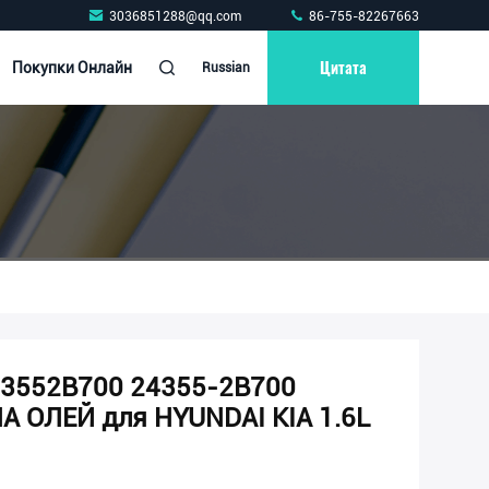
3036851288@qq.com
86-755-82267663
Цитата
Покупки Онлайн
Russian
43552B700 24355-2B700
 ОЛЕЙ для HYUNDAI KIA 1.6L