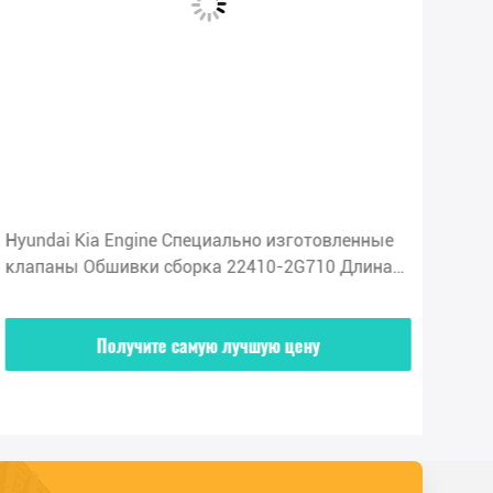
Hyundai Kia Engine Специально изготовленные
Сбо
клапаны Обшивки сборка 22410-2G710 Длина
Hav
58 см
Получите самую лучшую цену