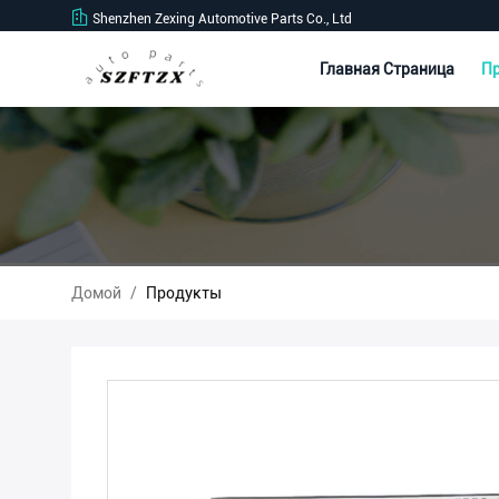
Shenzhen Zexing Automotive Parts Co., Ltd
Главная Страница
П
Домой
/
Продукты