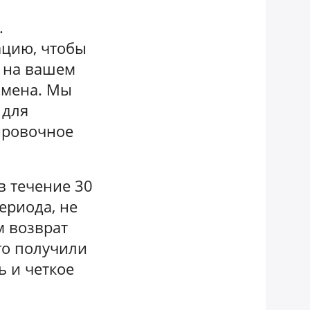
.
ацию, чтобы
и на вашем
имена. Мы
 для
тировочное
в течение 30
ериода, не
м возврат
что получили
ь и четкое