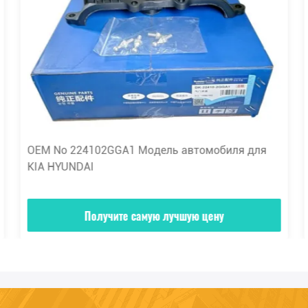
OEM No 224102GGA1 Модель автомобиля для
KIA HYUNDAI
Получите самую лучшую цену