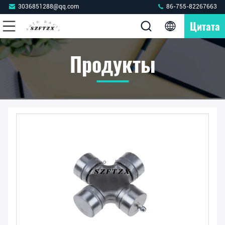
3036851288@qq.com
86-755-82267663
Цитата
Продукты