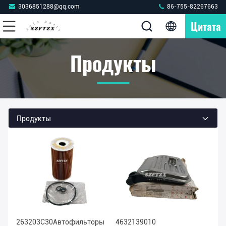
3036851288@qq.com
86-755-82267663
Цитата
Продукты
Продукты
263203C30Автофильторы
4632139010