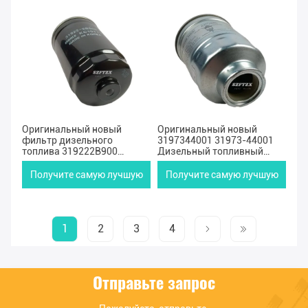
цену
цену
Оригинальный новый
Оригинальный новый
фильтр дизельного
3197344001 31973-44001
топлива 319222B900
Дизельный топливный
31922-2B900 для Hyundai
фильтр для 2002 Hyundai
Santa Fe KIA Optima Sorento
H-1 Porter 1996
Получите самую лучшую
Получите самую лучшую
2.2L
цену
цену
1
2
3
4
Отправьте запрос