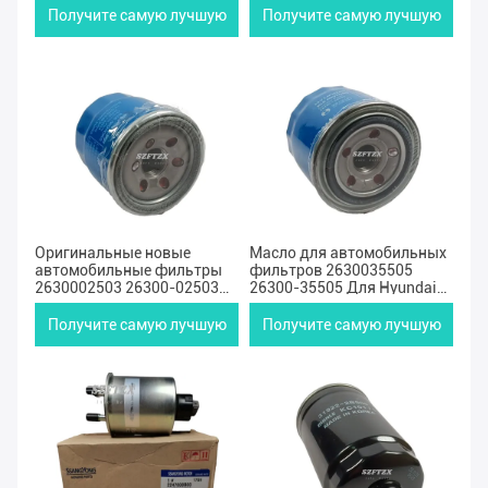
2020
Получите самую лучшую
Получите самую лучшую
цену
цену
Оригинальные новые
Масло для автомобильных
автомобильные фильтры
фильтров 2630035505
2630002503 26300-02503
26300-35505 Для Hyundai
Для Mazda Nissan Renault
KIA
Subaru
Получите самую лучшую
Получите самую лучшую
цену
цену