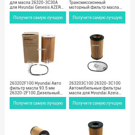
для масла 26320-3C30A
Трансмиссионный
для Hyundai Genesis AZERA
моторный фильтр масла
KIA K9000 Carnval
46321-39010 Elantra
Hyundai Sonata Oil Filter
Получите самую лучшую
Получите самую лучшую
цену
цену
263202F100 Hyundai Авто
263203C100 26320-3C100
фильтр масла 93.5 мм
Автомобильные фильтры
26320-2F100 Дизельный
масла для Hyundai Azera
фильтр масла для Санта-
Santa Fe Sonata KIA Sedona
Фа KIA
Sorento 3.3L 3.8L
Получите самую лучшую
Получите самую лучшую
цену
цену