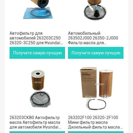
Автофильтр для
Автомобильный
автомобилей 263203C250
263502J000 26350-2J000
26320-3C250 для Hyundai
Фильтр масла для
KIA V6 V8 Series
грузовиков для Kona
Sonata KIA Sportage
Получите самую лучшую
Получите самую лучшую
цену
цену
263203CKB0 Автофильтр
263202F100 26320-2F100
масла Автофильтр масла
Мини фильтр масла
для автомобиля Hyundai
Дизельный фильтр масла
Genesis KIA 3.3L 3.8L 2015-
для Hyundai Santa Fa