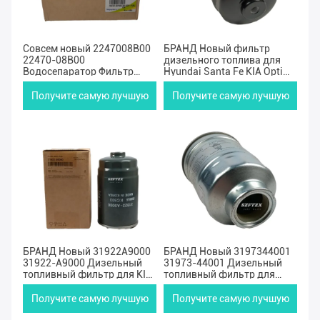
Совсем новый 2247008B00
БРАНД Новый фильтр
22470-08B00
дизельного топлива для
Водосепаратор Фильтр
Hyundai Santa Fe KIA Optima
топлива для Ssangyong
Sorento 2.2L
Rexton Kyron
Получите самую лучшую
Получите самую лучшую
цену
цену
БРАНД Новый 31922A9000
БРАНД Новый 3197344001
31922-A9000 Дизельный
31973-44001 Дизельный
топливный фильтр для KIA
топливный фильтр для
Sorento Hyundai i30 i40
2002 Hyundai H-1 Porter
1996
Получите самую лучшую
Получите самую лучшую