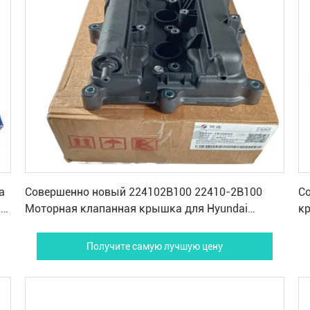
Получите самую лучшую цену
а
Совершенно новый 224102B100 22410-2B100
С
a
Моторная клапанная крышка для Hyundai
кр
Elantra KIA Soul 2010-2011 CEED Forte pride RIO
So
Получите самую лучшую цену