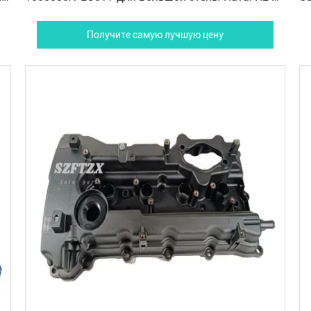
M6
Hy
Получите самую лучшую цену