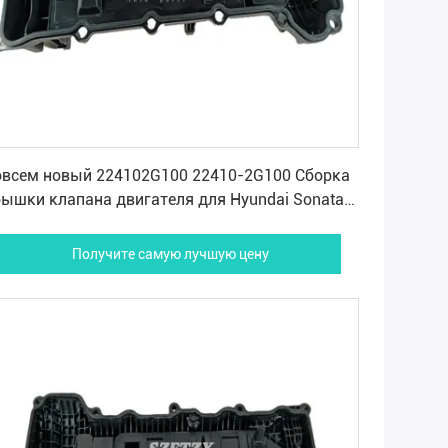
Получите самую лучшую цену
овсем новый 224102G100 22410-2G100 Сборка
ышки клапана двигателя для Hyundai Sonata
nta Fe Azera KIA Cadenza Forte
Получите самую лучшую цену