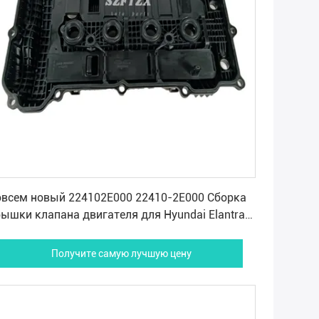
Получите самую лучшую цену
овсем новый 224102E000 22410-2E000 Сборка
ышки клапана двигателя для Hyundai Elantra
nata KIA Soul Sportage
Получите самую лучшую цену