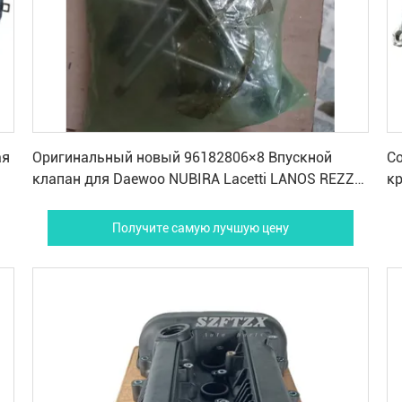
Получите самую лучшую цену
ая
Оригинальный новый 96182806×8 Впускной
С
клапан для Daewoo NUBIRA Lacetti LANOS REZZO
кр
Chevrolet Vivant
Sa
Получите самую лучшую цену