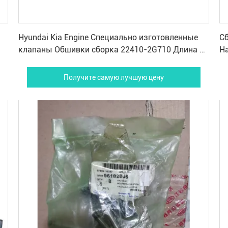
Получите самую лучшую цену
Hyundai Kia Engine Специально изготовленные
Сб
клапаны Обшивки сборка 22410-2G710 Длина 58
H
см
Получите самую лучшую цену