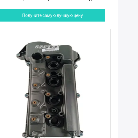
undai Kia
Получите самую лучшую цену