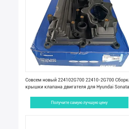
Получите самую лучшую цену
Совсем новый 224102G700 22410-2G700 Сборк
крышки клапана двигателя для Hyundai Sonat
Santa Fe KIA Optima K5
Получите самую лучшую цену