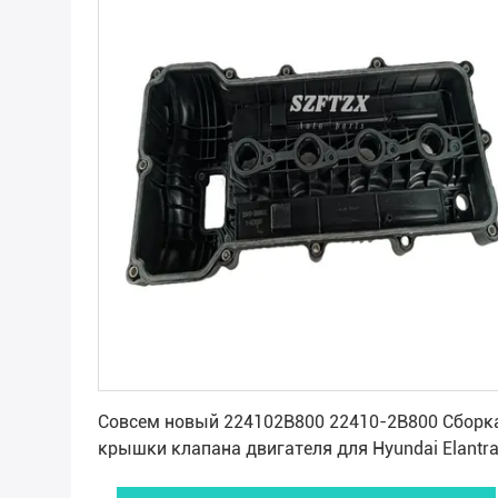
Получите самую лучшую цену
Совсем новый 224102B800 22410-2B800 Сборк
крышки клапана двигателя для Hyundai Elantr
KIA Soul Ceed Forte