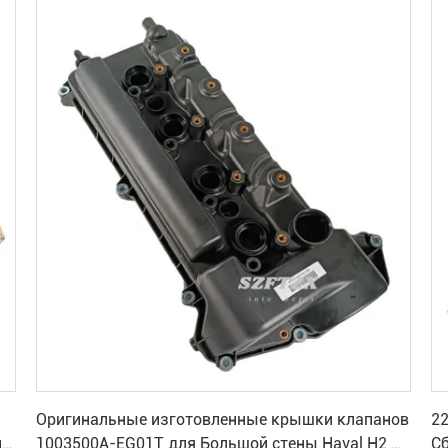
Получите самую лучшую цену
Оригинальные изготовленные крышки клапанов
2
ля
1003500A-EG01T для Большой стены Haval H2 H6
С