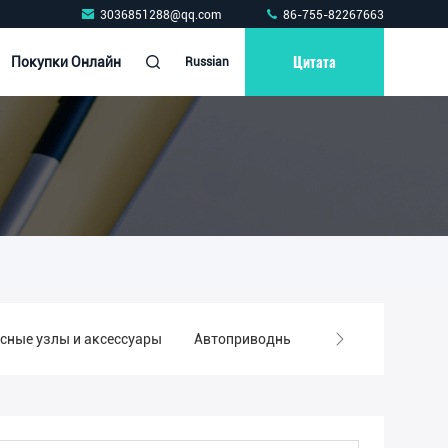
3036851288@qq.com
86-755-82267663
Цитата
Покупки Онлайн
Russian
сные узлы и аксессуары
Автоприводные валы и аксессуары