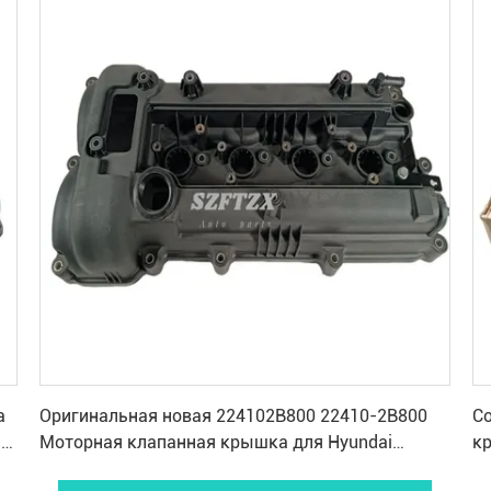
Получите самую лучшую цену
а
Оригинальная новая 224102B800 22410-2B800
С
a
Моторная клапанная крышка для Hyundai
к
Elantra KIA Soul Ceed Forte
KI