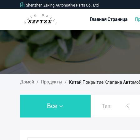
Shenzhen Zexing Automotive Parts Co., Ltd
Главная Страница
П
Домой
Продукты
/
/
Китай Покрытие Клапана Автомо
Все
Тип:
Авточасовая пружина