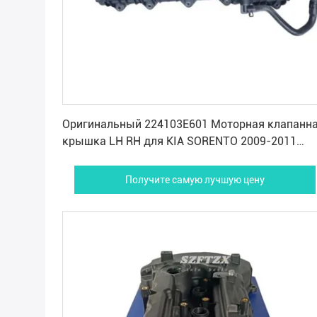
Получите самую лучшую цену
Оригинальный 224103E601 Моторная клапанн
крышка LH RH для KIA SORENTO 2009-2011
KOREA Made
Получите самую лучшую цену